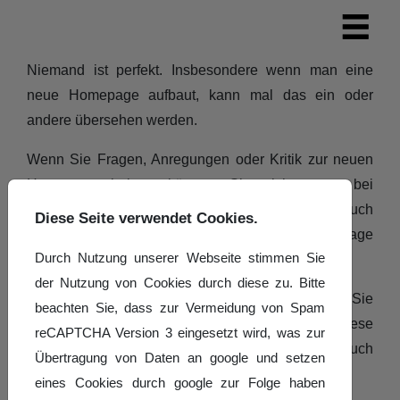
Niemand ist perfekt. Insbesondere wenn man eine
neue Homepage aufbaut, kann mal das ein oder
andere übersehen werden.
Wenn Sie Fragen, Anregungen oder Kritik zur neuen
Homepage haben, können Sie sich gerne bei
Christian Wolf
melden. Alternativ können Fehler auch
Diese Seite verwendet Cookies.
direkt unter dem
Redmine Bug-Tracker
der Homepage
Durch Nutzung unserer Webseite stimmen Sie
gemeldet werden.
der Nutzung von Cookies durch diese zu. Bitte
Wir werden Ihre Kommentare lesen und nehmen Sie
beachten Sie, dass zur Vermeidung von Spam
auch dankend an. So wollen wir versuchen, diese
reCAPTCHA Version 3 eingesetzt wird, was zur
soweit es möglich ist umzusetzen, um Ihren Besuch
Übertragung von Daten an google und setzen
noch angenehmer zu gestalten.
eines Cookies durch google zur Folge haben