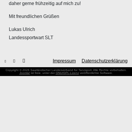
daher gerne frühzeitig auf mich zu!
Mit freundlichen Grüßen
Lukas Ulrich
Landessportwart SLT
Impressum
Datenschutzerklärung
Copyright © 2026 Saarländischer Landesverband für Tanzsport. Alle Rechte vorbehalten.
Joomla!
ist freie, unter der
GNU/GPL-Lizenz
veröffentlichte Software.