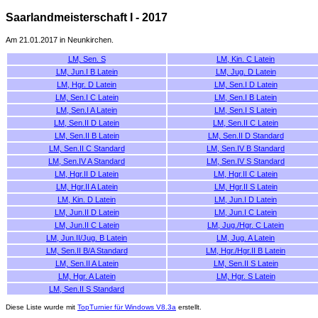
Saarlandmeisterschaft I - 2017
Am 21.01.2017 in Neunkirchen.
LM, Sen. S
LM, Kin. C Latein
LM, Jun.I B Latein
LM, Jug. D Latein
LM, Hgr. D Latein
LM, Sen.I D Latein
LM, Sen.I C Latein
LM, Sen.I B Latein
LM, Sen.I A Latein
LM, Sen.I S Latein
LM, Sen.II D Latein
LM, Sen.II C Latein
LM, Sen.II B Latein
LM, Sen.II D Standard
LM, Sen.II C Standard
LM, Sen.IV B Standard
LM, Sen.IV A Standard
LM, Sen.IV S Standard
LM, Hgr.II D Latein
LM, Hgr.II C Latein
LM, Hgr.II A Latein
LM, Hgr.II S Latein
LM, Kin. D Latein
LM, Jun.I D Latein
LM, Jun.II D Latein
LM, Jun.I C Latein
LM, Jun.II C Latein
LM, Jug./Hgr. C Latein
LM, Jun.II/Jug. B Latein
LM, Jug. A Latein
LM, Sen.II B/A Standard
LM, Hgr./Hgr.II B Latein
LM, Sen.II A Latein
LM, Sen.II S Latein
LM, Hgr. A Latein
LM, Hgr. S Latein
LM, Sen.II S Standard
Diese Liste wurde mit
TopTurnier für Windows V8.3a
erstellt.