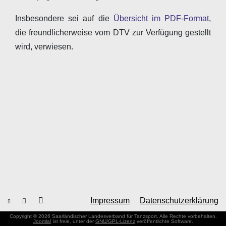
Insbesondere sei auf die
Übersicht im PDF-Format
,
die freundlicherweise vom DTV zur Verfügung gestellt
wird, verwiesen.
Impressum
Datenschutzerklärung
Copyright © 2026 Saarländischer Landesverband für Tanzsport. Alle Rechte vorbehalten.
Joomla!
ist freie, unter der
GNU/GPL-Lizenz
veröffentlichte Software.