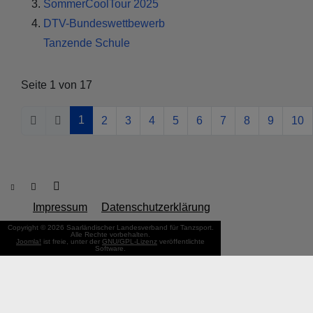
SommerCoolTour 2025
DTV-Bundeswettbewerb
Tanzende Schule
Seite 1 von 17
1
2
3
4
5
6
7
8
9
10
Impressum
Datenschutzerklärung
Copyright © 2026 Saarländischer Landesverband für Tanzsport.
Alle Rechte vorbehalten.
Joomla!
ist freie, unter der
GNU/GPL-Lizenz
veröffentlichte
Software.