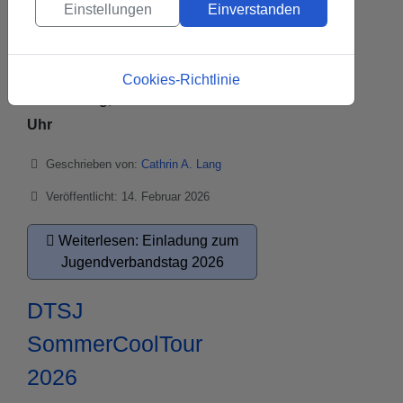
Einstellungen
Einverstanden
Der Jugendverbandstag findet statt
am
Cookies-Richtlinie
Donnerstag, 26.03.2026 um 18:15
Uhr
Details
Geschrieben von:
Cathrin A. Lang
Veröffentlicht: 14. Februar 2026
Weiterlesen: Einladung zum
Jugendverbandstag 2026
DTSJ
SommerCoolTour
2026