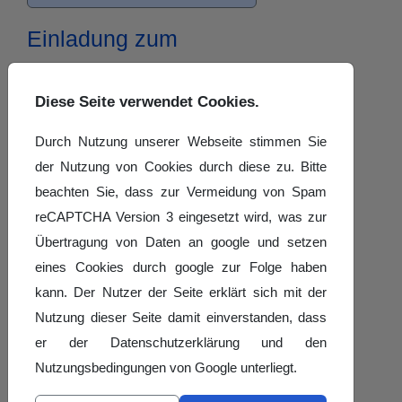
Einladung zum
Jugendverbandstag
2026
Diese Seite verwendet Cookies.
Hybrider
Durch Nutzung unserer Webseite stimmen Sie
der Nutzung von Cookies durch diese zu. Bitte
Jugendverbandstag
beachten Sie, dass zur Vermeidung von Spam
2026
reCAPTCHA Version 3 eingesetzt wird, was zur
Sehr geehrte Damen und Herren,
Übertragung von Daten an google und setzen
eines Cookies durch google zur Folge haben
hiermit laden wir die
kann. Der Nutzer der Seite erklärt sich mit der
Jugendorganisationen aller SLT-
Nutzung dieser Seite damit einverstanden, dass
Mitgliedsvereine herzlich zum
er der Datenschutzerklärung und den
Jugendverbandstag 2026 ein. Die
Nutzungsbedingungen von Google unterliegt.
vorläufige Tagesordnung ist als
Anlage
beigefügt.