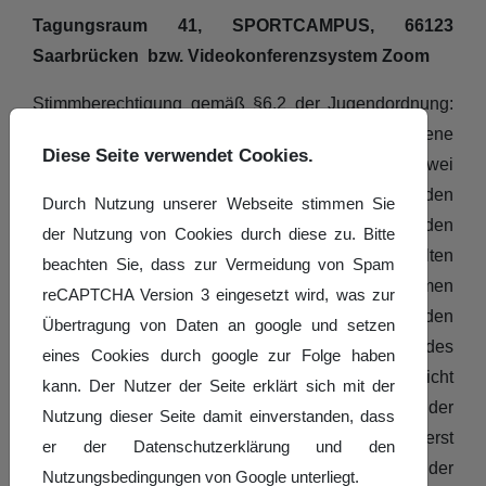
Tagungsraum 41,
SPORTCAMPUS, 66123
Saarbrücken bzw. Videokonferenzsystem Zoom
Stimmberechtigung gemäß §6.2 der Jugendordnung:
Jeder ordentliche Mitgliedsverein hat je angefangene
Diese Seite verwendet Cookies.
50 jugendliche Einzelmitglieder zwei
Delegiertenstimmen, die von den
Durch Nutzung unserer Webseite stimmen Sie
Vereinsjugendwarten und den
der Nutzung von Cookies durch diese zu. Bitte
Vereinsjugendsprechern oder deren gewählten
beachten Sie, dass zur Vermeidung von Spam
Stellvertretern zu gleichen Teilen wahrgenommen
reCAPTCHA Version 3 eingesetzt wird, was zur
werden können. Mindestens einer der beiden
Übertragung von Daten an google und setzen
Delegierten darf zum Zeitpunkt des
eines Cookies durch google zur Folge haben
Jugendverbandstages das 26. Lebensjahr nicht
kann. Der Nutzer der Seite erklärt sich mit der
vollendet haben. Stichtag für die Feststellung der
Nutzung dieser Seite damit einverstanden, dass
jugendlichen Einzelmitglieder ist 1. Januar, bei erst
er der Datenschutzerklärung und den
später aufgenommen Mitgliedern der
Nutzungsbedingungen von Google unterliegt.