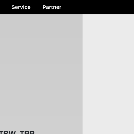
Service
Partner
, TBW, TRP