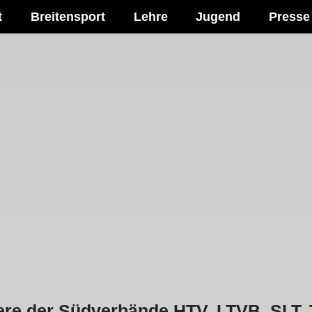
t
Breitensport
Lehre
Jugend
Presse
ere der Südverbände HTV, LTVB, SLT