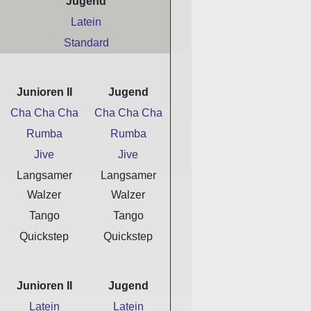
Jugend
Latein
Standard
Junioren II
Jugend
Cha Cha Cha
Cha Cha Cha
Rumba
Rumba
Jive
Jive
Langsamer
Langsamer
Walzer
Walzer
Tango
Tango
Quickstep
Quickstep
Junioren II
Jugend
Latein
Latein