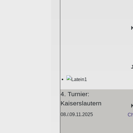
4. Turnier:
Kaiserslautern
08./.09.11.2025
Ch