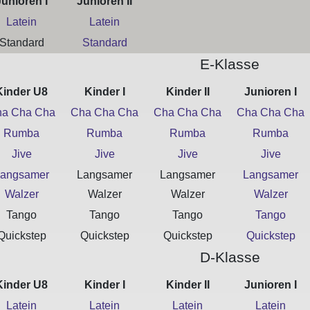
Junioren I
Junioren II
Latein
Latein
Standard
Standard
E-Klasse
Kinder U8
Kinder I
Kinder II
Junioren I
a Cha Cha
Cha Cha Cha
Cha Cha Cha
Cha Cha Cha
Rumba
Rumba
Rumba
Rumba
Jive
Jive
Jive
Jive
angsamer
Langsamer
Langsamer
Langsamer
Walzer
Walzer
Walzer
Walzer
Tango
Tango
Tango
Tango
Quickstep
Quickstep
Quickstep
Quickstep
D-Klasse
Kinder U8
Kinder I
Kinder II
Junioren I
Latein
Latein
Latein
Latein