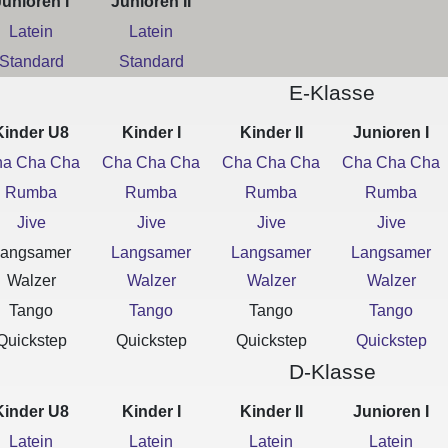
Junioren I
Junioren II
Latein
Latein
Standard
Standard
E-Klasse
Kinder U8
Kinder I
Kinder II
Junioren I
a Cha Cha
Cha Cha Cha
Cha Cha Cha
Cha Cha Cha
Rumba
Rumba
Rumba
Rumba
Jive
Jive
Jive
Jive
angsamer
Langsamer
Langsamer
Langsamer
Walzer
Walzer
Walzer
Walzer
Tango
Tango
Tango
Tango
Quickstep
Quickstep
Quickstep
Quickstep
D-Klasse
Kinder U8
Kinder I
Kinder II
Junioren I
Latein
Latein
Latein
Latein