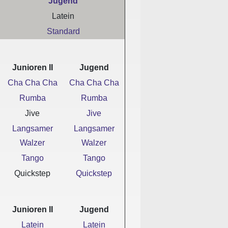
Jugend
Latein
Standard
Junioren II
Jugend
Cha Cha Cha
Cha Cha Cha
Rumba
Rumba
Jive
Jive
Langsamer
Langsamer
Walzer
Walzer
Tango
Tango
Quickstep
Quickstep
Junioren II
Jugend
Latein
Latein