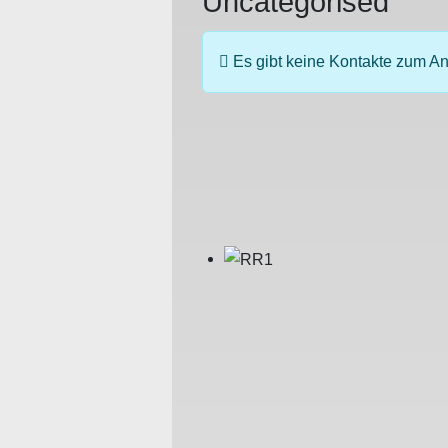
Uncategorised
Information
Es gibt keine Kontakte zum A