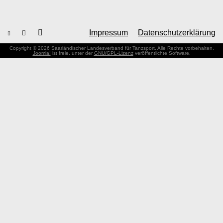
Impressum
Datenschutzerklärung
Copyright © 2026 Saarländischer Landesverband für Tanzsport. Alle Rechte vorbehalten.
Joomla!
ist freie, unter der
GNU/GPL-Lizenz
veröffentlichte Software.