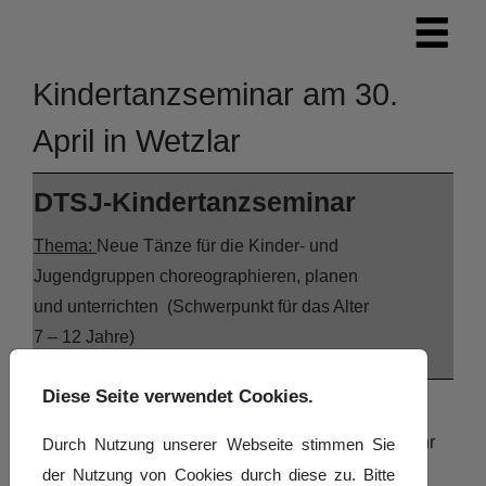
Kindertanzseminar am 30.
April in Wetzlar
DTSJ-Kindertanzseminar
Thema:
Neue Tänze für die Kinder- und
Jugendgruppen choreographieren, planen
und unterrichten (Schwerpunkt für das Alter
7 – 12 Jahre)
Wann:
Diese Seite verwendet Cookies.
Samstag, 30. April 2022 von 11.00 Uhr bis 16.00 Uhr
Durch Nutzung unserer Webseite stimmen Sie
der Nutzung von Cookies durch diese zu. Bitte