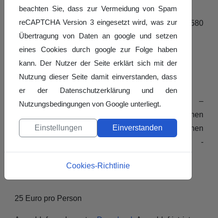
Wo:
beachten Sie, dass zur Vermeidung von Spam
reCAPTCHA Version 3 eingesetzt wird, was zur
Bürgerhaus Nauborn, Solmser Weg 25, 35580
Übertragung von Daten an google und setzen
Wetzlar-Nauborn
eines Cookies durch google zur Folge haben
Referentin:
Frau Anita Pocz
kann. Der Nutzer der Seite erklärt sich mit der
Nutzung dieser Seite damit einverstanden, dass
Inhalte:
er der Datenschutzerklärung und den
Aufbau und Planung einer Kindertanzchoreo –
Nutzungsbedingungen von Google unterliegt.
Bausteine und altersgerechte Schrittkombinationen
Einstellungen
Einverstanden
unterschiedlicher Tanzstile zur allgemeinen
Körperschulung von Grundschulkindern -
Gemeinsame praktische Umsetzung an Beispielen.
Cookies-Richtlinie
Kosten:
25 Euro pro Person