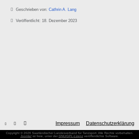
Details
Geschrieben von:
Cathrin A. Lang
Veröffentlicht: 18. Dezember 2023
Impressum
Datenschutzerklärung
Copyright © 2026 Saarländischer Landesverband für Tanzsport. Alle Rechte vorbehalten.
Joomla!
ist freie, unter der
GNU/GPL-Lizenz
veröffentlichte Software.