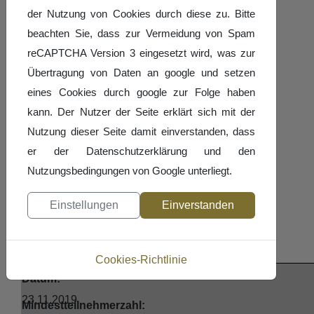
der Nutzung von Cookies durch diese zu. Bitte
Datum:
beachten Sie, dass zur Vermeidung von Spam
09./10.11.2019 und 16./17.11.2019
reCAPTCHA Version 3 eingesetzt wird, was zur
jeweils 10 - 17 Uhr
Übertragung von Daten an google und setzen
eines Cookies durch google zur Folge haben
Ort:
kann. Der Nutzer der Seite erklärt sich mit der
Nutzung dieser Seite damit einverstanden, dass
Hermann-Neuberger-Sportschule 66123
er der Datenschutzerklärung und den
Saarbrücken Tagungsraum T45 (09./10.11.)
Nutzungsbedingungen von Google unterliegt.
Tagungsraum T47 (16./17.11.)
Einstellungen
Einverstanden
Lizenzerhalt Trainer C und Trainer
Teilnehmergebühr:
B Leistungssport
Cookies-Richtlinie
50,- € Zahlung bar vor Ort
Datum:
23.11.2019
Mindestteilnehmerzahl: