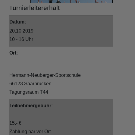
Turnierleitererhalt
Datum:
20.10.2019
10 - 16 Uhr
Ort:
Hermann-Neuberger-Sportschule
66123 Saarbrücken
Tagungsraum T44
Teilnehmergebühr:
15,- €
Zahlung bar vor Ort