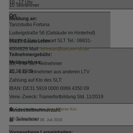
10 - 17 Uhr
10 Teilnehmer
Ort:
Meldung an:
Tanzstudio Fortuna
Ludwigstraße 58 (Gebäude im Hinterhof)
Manfred Rau Lehrwart SLT Tel.: 06831-
66115 Saarbrücken
4004826 Mail:
lehrwart@tanzen-slt.de
Teilnehmergebühr:
Meldeschluss:
35,- € für SLT Teilnehmer
20.10.2019
40,- € für Teilnehmer aus anderen LTV
Zahlung auf Kto des SLT:
IBAN: DE31 5919 0000 0069 4350 09
Verw.-Zweck: Trainerfortbildung Std. 11/2019
Details
Geschrieben von:
Hans-Werner Kirz
Mindestteilnehmerzahl:
10 Teilnehmer
Veröffentlicht: 08. Juli 2019
Vorgesehene Lerneinheiten: