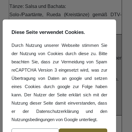
Tänze: Salsa und Bachata:
Solo-/Paartänte, Rueda (Kreistänze) gemäß DTV-
Schulungsunterlagen
Diese Seite verwendet Cookies.
Teilnehmergebühr:
Durch Nutzung unserer Webseite stimmen Sie
der Nutzung von Cookies durch diese zu. Bitte
25,- € für Interessierte und 30,- € für Lizenzinhaber
beachten Sie, dass zur Vermeidung von Spam
zum Lizenzerhalt
reCAPTCHA Version 3 eingesetzt wird, was zur
Übertragung von Daten an google und setzen
Zahlung an TV Völklingen per Überweisung auf Kto.
eines Cookies durch google zur Folge haben
IBAN: DE84 5905 0101 0000 2210 27
kann. Der Nutzer der Seite erklärt sich mit der
BIC: SAK55XXX
Nutzung dieser Seite damit einverstanden, dass
Stichwort: Schulung Salsa 10/2025
er der Datenschutzerklärung und den
Nutzungsbedingungen von Google unterliegt.
Mindestteilnehmerzahl:
10 Teilnehmer