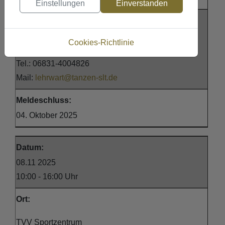
Einstellungen
Einverstanden
Meldung an:
Manfred Rau
Cookies-Richtlinie
Lehrwart SLT
Tel.: 06831-4004826
Mail:
lehrwart@tanzen-slt.de
Meldeschluss:
04. Oktober 2025
Datum:
08.11 2025
10:00 - 16:00 Uhr
Ort:
TVV Sportzentrum