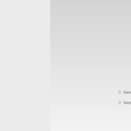
Details
Gesc
Verö