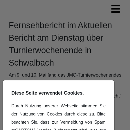
Fernsehbericht im Aktuellen
Bericht am Dienstag über
Turnierwochenende in
Schwalbach
Am 9. und 10. Mai fand das JMC-Turnierwochenendes
in Schwalbach statt.
Diese Seite verwendet Cookies.
Hier der Bericht, der in der Sendung "Aktueller Bericht"
am 12. Mai ausgestrahlt wurde.
Durch Nutzung unserer Webseite stimmen Sie
der Nutzung von Cookies durch diese zu. Bitte
beachten Sie, dass zur Vermeidung von Spam