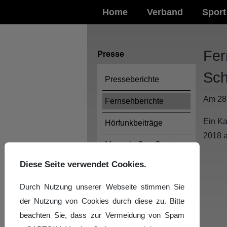
Home
Verband
Sport
Fer
Presse
Sch
Presseberichte
Am 28.
Fernsehberichte
Ein Ka
Hörfunkbeiträge
2018 a
Magazin SaarSport
online
Diese Seite verwendet Cookies.
Durch Nutzung unserer Webseite stimmen Sie
der Nutzung von Cookies durch diese zu. Bitte
beachten Sie, dass zur Vermeidung von Spam