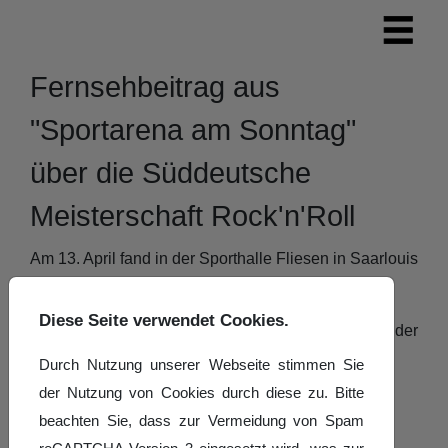
Fernsehbeitrag aus
"Sportarena am Sonntag"
über die Süddeutsche
Meisterschaft Rock'n'Roll
Am 13. April fand in der Sporthalle Fliesen in Saarlouis
die Süddeutsche Meisterschaft Rock'n'Roll statt.
Diese Seite verwendet Cookies.
Ein Fernsehteam der Sportarena war vor Ort. Hier der
Beitrag, der am 14. April ausgestrahlt wurde.
Durch Nutzung unserer Webseite stimmen Sie
der Nutzung von Cookies durch diese zu. Bitte
beachten Sie, dass zur Vermeidung von Spam