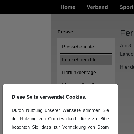
Home
Verband
Sport
Fer
Presse
Am 8. 
Presseberichte
Landes
Fernsehberichte
Hier d
Hörfunkbeiträge
Magazin SaarSport
online
Diese Seite verwendet Cookies.
Durch Nutzung unserer Webseite stimmen Sie
der Nutzung von Cookies durch diese zu. Bitte
beachten Sie, dass zur Vermeidung von Spam