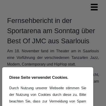
Fernsehbericht in der
Sportarena am Sonntag über
Best Of JMC aus Saarlouis
Am 18. November fand im Theater am in Saarlouis
eine Vorführung der verschiedenen Tanzarten Jazz,
Modern, Contemporary und HipHop statt.
Ein Kamerateam des SR war vor Ort. Hier der Bericht,
Diese Seite verwendet Cookies.
der in der Sendung "Sportarena am Sonntag" am
Durch Nutzung unserer Webseite stimmen Sie
19.11.2023 ausgestrahlt wurde.
der Nutzung von Cookies durch diese zu. Bitte
beachten Sie, dass zur Vermeidung von Spam