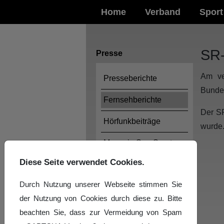
Home
Verband
Sport
SR-
Presse
Am ve
Presseberichte
Bundes
Fernsehberichte
Der SR
Hörfunkbeiträge
wurde
Magazin SaarSport
online
Diese Seite verwendet Cookies.
Durch Nutzung unserer Webseite stimmen Sie
der Nutzung von Cookies durch diese zu. Bitte
beachten Sie, dass zur Vermeidung von Spam