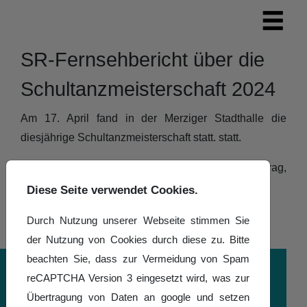
SR-Fernsehbericht über die
Schultanzmeisterschaft 2024
Am 17. April fand in der Merziger Stadthalle die
diesjährige Schultanzmeisterschaft statt. statt.
Der SR war mit einem Team vor Ort. Hier der Beitrag,
der im Aktuellen Bericht ausgestrahlt wurde.
Diese Seite verwendet Cookies.
Durch Nutzung unserer Webseite stimmen Sie
der Nutzung von Cookies durch diese zu. Bitte
beachten Sie, dass zur Vermeidung von Spam
reCAPTCHA Version 3 eingesetzt wird, was zur
Übertragung von Daten an google und setzen