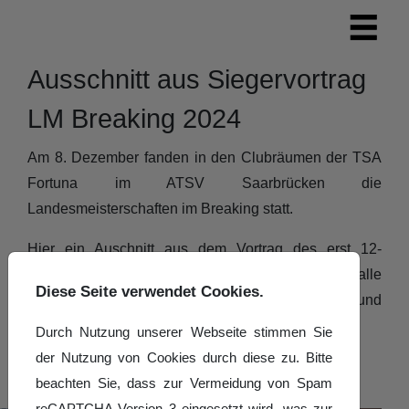
Ausschnitt aus Siegervortrag
LM Breaking 2024
Am 8. Dezember fanden in den Clubräumen der TSA
Fortuna im ATSV Saarbrücken die
Landesmeisterschaften im Breaking statt.
Hier ein Auschnitt aus dem Vortrag des erst 12-
jährigen Teoilnehmers "Buch" aus Straßburg, der alle
Diese Seite verwendet Cookies.
Wertungsrichter und das Publikum überzeugte und
das Turnier gewann!
Durch Nutzung unserer Webseite stimmen Sie
der Nutzung von Cookies durch diese zu. Bitte
beachten Sie, dass zur Vermeidung von Spam
reCAPTCHA Version 3 eingesetzt wird, was zur