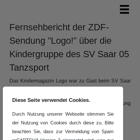
Fernsehbericht der ZDF-
Sendung "Logo!" über die
Kindergruppe des SV Saar 05
Tanzsport
Das Kindermagazin Logo war zu Gast beim SV Saar
05 Tanzsport.
Diese Seite verwendet Cookies.
Hier der Beitrag, der am 21.09 in der ZDF-Sendung
"Logo!" ausgestrahlt wurde.
Durch Nutzung unserer Webseite stimmen Sie
der Nutzung von Cookies durch diese zu. Bitte
beachten Sie, dass zur Vermeidung von Spam