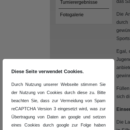
das Sa
Turnierergebnisse
Die Ar
Fotogalerie
durch
gewürd
Sports
Egal, 
Jugend
anbiet
Diese Seite verwendet Cookies.
gewin
Durch Nutzung unserer Webseite stimmen Sie
Füllen
der Nutzung von Cookies durch diese zu. Bitte
sich d
beachten Sie, dass zur Vermeidung von Spam
reCAPTCHA Version 3 eingesetzt wird, was zur
Einsen
Übertragung von Daten an google und setzen
Die La
eines Cookies durch google zur Folge haben