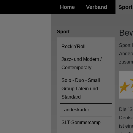
Home
Verband
Sport
Bew
Sport
Sport 
Rock'n'Roll
Ander
Jazz- und Modern /
zusam
Contemporary
Solo - Duo - Small
Group Latein und
Standard
Die "S
Landeskader
Deutsc
SLT-Sommercamp
ist ei