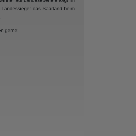
ewinner auf Landesebene erfolgt im
er Landessieger das Saarland beim
.
en gerne: