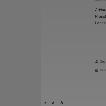
Adria
Präsi
Land
Details
Gesc
Verö