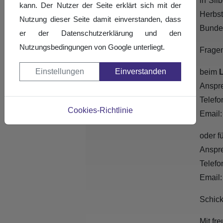
in Sil
kann. Der Nutzer der Seite erklärt sich mit der
Herbst
Nutzung dieser Seite damit einverstanden, dass
Bundes
er der Datenschutzerklärung und den
Nutzungsbedingungen von Google unterliegt.
Fragen
Einstellungen
Einverstanden
beim
Anspre
Telefo
Cookies-Richtlinie
Email
oder f
Anspre
Telefo
Email
Schick
Mit fr