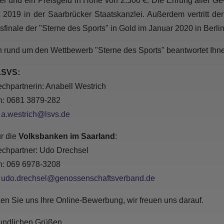
ber und ein Preisgeld in Höhe von 2.500 €. Die Ehrung aller G
 2019 in der Saarbrücker Staatskanzlei. Außerdem vertritt d
finale der "Sterne des Sports" in Gold im Januar 2020 in Berlin
 rund um den Wettbewerb "Sterne des Sports" beantwortet Ihn
LSVS:
chpartnerin: Anabell Westrich
n: 0681 3879-282
:
a.westrich@lsvs.de
ür die
Volksbanken im Saarland
:
chpartner: Udo Drechsel
n: 069 6978-3208
:
udo.drechsel@genossenschaftsverband.de
en Sie uns Ihre Online-Bewerbung, wir freuen uns darauf.
eundlichen Grüßen