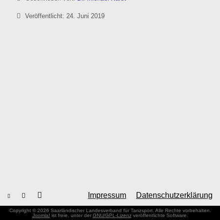
Veröffentlicht: 24. Juni 2019
Impressum
Datenschutzerklärung
Copyright © 2026 Saarländischer Landesverband für Tanzsport. Alle Rechte vorbehalten.
Joomla!
ist freie, unter der
GNU/GPL-Lizenz
veröffentlichte Software.