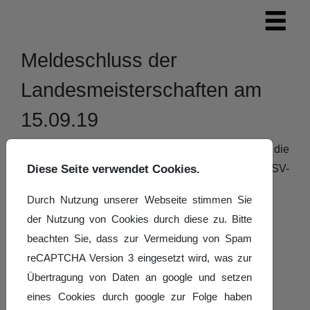
Meldeschluss der
Landesmeisterschaften am
15.09.19
Bitte beachten Sie den Meldeschluss für die
Landesmeisterschaften am 15.09.2019 in der ATSV-
Diese Seite verwendet Cookies.
Halle Saarbrücken.
Durch Nutzung unserer Webseite stimmen Sie
Meldeschluss LM 2-2019
der Nutzung von Cookies durch diese zu. Bitte
beachten Sie, dass zur Vermeidung von Spam
Details
Geschrieben von:
Hans-Werner Kirz
reCAPTCHA Version 3 eingesetzt wird, was zur
Veröffentlicht: 30. August 2019
Übertragung von Daten an google und setzen
eines Cookies durch google zur Folge haben