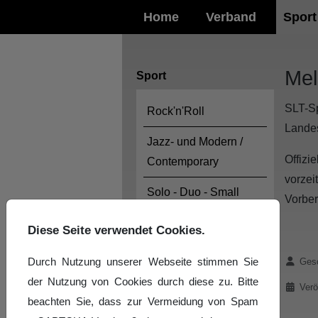
Home
Verband
Sport
Mel
Sport
SLT-Sp
Rock'n'Roll
Landes
Jazz- und Modern /
Offizi
Contemporary
vorzei
Solo - Duo - Small
Vorber
Group Latein und
Diese Seite verwendet Cookies.
Standard
Durch Nutzung unserer Webseite stimmen Sie
Details
Landeskader
Gesc
der Nutzung von Cookies durch diese zu. Bitte
Verö
SLT-Sommercamp
beachten Sie, dass zur Vermeidung von Spam