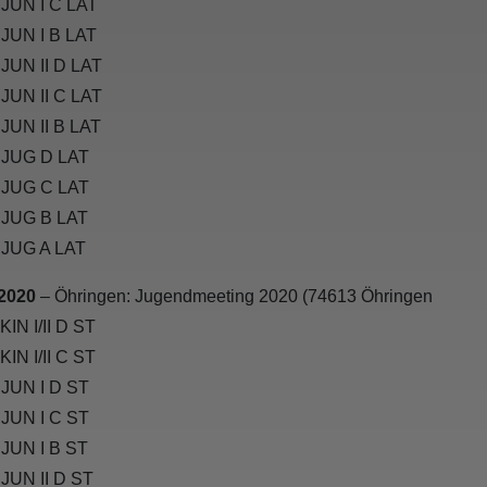
 JUN I C LAT
 JUN I B LAT
JUN II D LAT
JUN II C LAT
JUN II B LAT
 JUG D LAT
 JUG C LAT
 JUG B LAT
 JUG A LAT
.2020
– Öhringen: Jugendmeeting 2020 (74613 Öhringen
KIN I/II D ST
KIN I/II C ST
 JUN I D ST
 JUN I C ST
 JUN I B ST
JUN II D ST