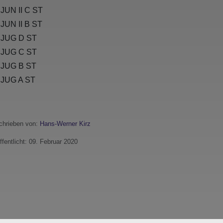
JUN II C ST
JUN II B ST
 JUG D ST
 JUG C ST
 JUG B ST
 JUG A ST
hrieben von:
Hans-Werner Kirz
ffentlicht: 09. Februar 2020