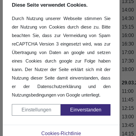
13:15
Turnierergebnisse
Diese Seite verwendet Cookies.
14:00
Fotogalerie
Durch Nutzung unserer Webseite stimmen Sie
14:30 
der Nutzung von Cookies durch diese zu. Bitte
15:15 
beachten Sie, dass zur Vermeidung von Spam
16:00 
reCAPTCHA Version 3 eingesetzt wird, was zur
16:30
Übertragung von Daten an google und setzen
17:00
eines Cookies durch google zur Folge haben
17:30
kann. Der Nutzer der Seite erklärt sich mit der
18:00
Nutzung dieser Seite damit einverstanden, dass
29.03
er der Datenschutzerklärung und den
11:00 
Nutzungsbedingungen von Google unterliegt.
11:45 
12:15
Einstellungen
Einverstanden
13:00
13:45
Cookies-Richtlinie
14:15 