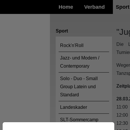
Home
Verband
Sport
"Ju
Sport
Die L
Rock'n'Roll
Turnie
Jazz- und Modern /
Wegen
Contemporary
Tanzsp
Solo - Duo - Small
Zeitpl
Group Latein und
Standard
28.03
11:00 
Landeskader
12:00 
SLT-Sommercamp
12:30