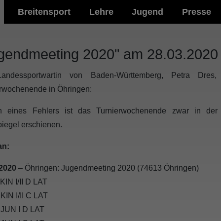
Breitensport
Lehre
Jugend
Presse
gendmeeting 2020" am 28.03.2020 
andessportwartin von Baden-Württemberg, Petra Dres,
rwochenende in Öhringen:
 eines Fehlers ist das Turnierwochenende zwar in der 
iegel erschienen.
an:
.2020
– Öhringen: Jugendmeeting 2020 (74613 Öhringen)
KIN I/II D LAT
KIN I/II C LAT
 JUN I D LAT