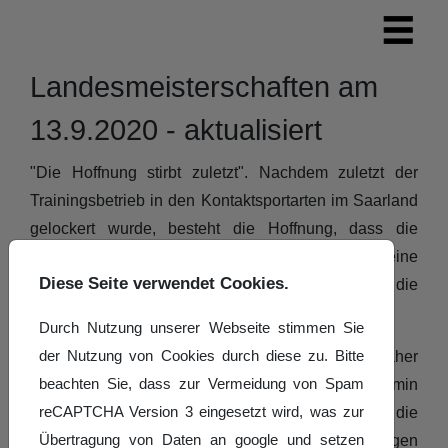
Landesmeisterschaften am
13.9.2020 - aktualisiert
"Die Hoffnung stirbt zuletzt". Nachdem zuletzt der
Trainingsbetrieb in den Kontaktsportarten im Saarland
gelockert wurde, besteht die Hoffnung, dass die
saarländischen Paare ausreichend Zeit für eine
Diese Seite verwendet Cookies.
gewissenhafte Vorbereitung auf die
Herbstmeisterschaften haben werden.
Durch Nutzung unserer Webseite stimmen Sie
der Nutzung von Cookies durch diese zu. Bitte
Landesverband und Veranstalter sind daher
beachten Sie, dass zur Vermeidung von Spam
übereingekommen, zunächst einmal am Termin
reCAPTCHA Version 3 eingesetzt wird, was zur
13.9.2020 festzuhalten. In welcher Form die
Übertragung von Daten an google und setzen
Meisterschaft möglich sein wird, ist zum jetzigen