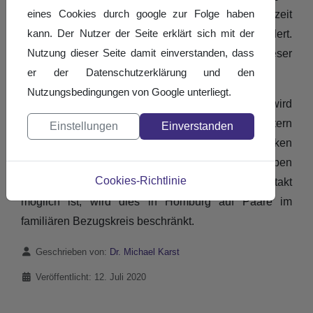
eines Cookies durch google zur Folge haben
Zeitpunkt nicht absehbar, auch kann es jederzeit
kann. Der Nutzer der Seite erklärt sich mit der
Rückschläge geben, die eine Ausrichtung verhindert.
Nutzung dieser Seite damit einverstanden, dass
Über die weiteren Entwicklungen werden wir an dieser
er der Datenschutzerklärung und den
Stelle rechtzeitig informieren.
Nutzungsbedingungen von Google unterliegt.
Die Auslegung von §7 Abs. 3 der Verordnung wird
offensichtlich von den Gesundheitsämtern
Einstellungen
Einverstanden
unterschiedlich interpretiert. Während in Saarbrücken
und Saarlouis bspw. ab heute in den Trainingsgruppen
Cookies-Richtlinie
bis 25 Paaren uneingeschränktes Training mit Kontakt
möglich ist, wird dies in Homburg auf Paare im
familiären Bezugskreis beschränkt.
Details
Geschrieben von:
Dr. Michael Karst
Veröffentlicht: 12. Juli 2020