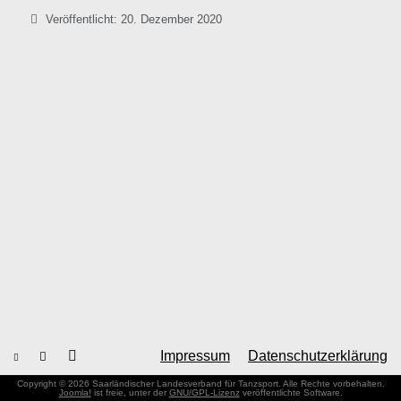
Veröffentlicht: 20. Dezember 2020
Impressum
Datenschutzerklärung
Copyright © 2026 Saarländischer Landesverband für Tanzsport. Alle Rechte vorbehalten.
Joomla!
ist freie, unter der
GNU/GPL-Lizenz
veröffentlichte Software.