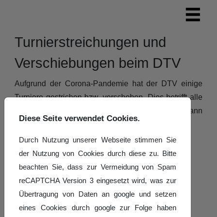
Turnierstreichungen und
Verschiebungen beim DTV
Aufgrund der Corona-Pandemie hat der DTV einige
Turniere gestrichen bzw. verschoben. Dies betrifft alle
Sektionen. Die Übersicht - Stand 18.01.2021 - kann
Diese Seite verwendet Cookies.
hier
nachgelesen werden!
Durch Nutzung unserer Webseite stimmen Sie
Details
Geschrieben von:
Hans-Werner Kirz
der Nutzung von Cookies durch diese zu. Bitte
Veröffentlicht: 22. Januar 2021
beachten Sie, dass zur Vermeidung von Spam
reCAPTCHA Version 3 eingesetzt wird, was zur
Übertragung von Daten an google und setzen
eines Cookies durch google zur Folge haben