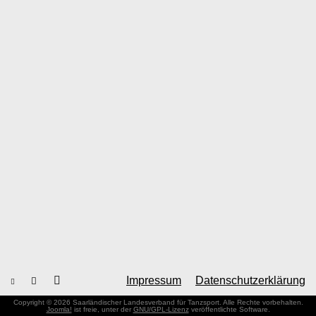
Impressum
Datenschutzerklärung
Copyright © 2026 Saarländischer Landesverband für Tanzsport. Alle Rechte vorbehalten.
Joomla!
ist freie, unter der
GNU/GPL-Lizenz
veröffentlichte Software.