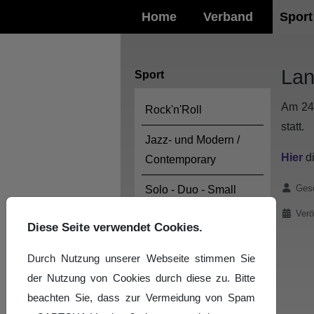
Home
Verband
Sport
Lan
Sport
Am 24.
Rock'n'Roll
statt.
Jazz- und Modern /
Hier
di
Contemporary
Details
Gesc
Solo - Duo - Small
Group Latein und
Verö
Diese Seite verwendet Cookies.
Standard
Durch Nutzung unserer Webseite stimmen Sie
Landeskader
der Nutzung von Cookies durch diese zu. Bitte
SLT-Sommercamp
beachten Sie, dass zur Vermeidung von Spam