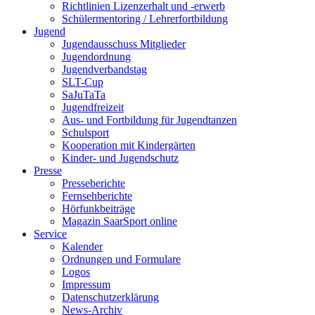
Richtlinien Lizenzerhalt und -erwerb
Schülermentoring / Lehrerfortbildung
Jugend
Jugendausschuss Mitglieder
Jugendordnung
Jugendverbandstag
SLT-Cup
SaJuTaTa
Jugendfreizeit
Aus- und Fortbildung für Jugendtanzen
Schulsport
Kooperation mit Kindergärten
Kinder- und Jugendschutz
Presse
Presseberichte
Fernsehberichte
Hörfunkbeiträge
Magazin SaarSport online
Service
Kalender
Ordnungen und Formulare
Logos
Impressum
Datenschutzerklärung
News-Archiv