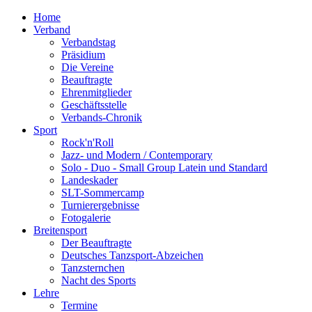
Home
Verband
Verbandstag
Präsidium
Die Vereine
Beauftragte
Ehrenmitglieder
Geschäftsstelle
Verbands-Chronik
Sport
Rock'n'Roll
Jazz- und Modern / Contemporary
Solo - Duo - Small Group Latein und Standard
Landeskader
SLT-Sommercamp
Turnierergebnisse
Fotogalerie
Breitensport
Der Beauftragte
Deutsches Tanzsport-Abzeichen
Tanzsternchen
Nacht des Sports
Lehre
Termine