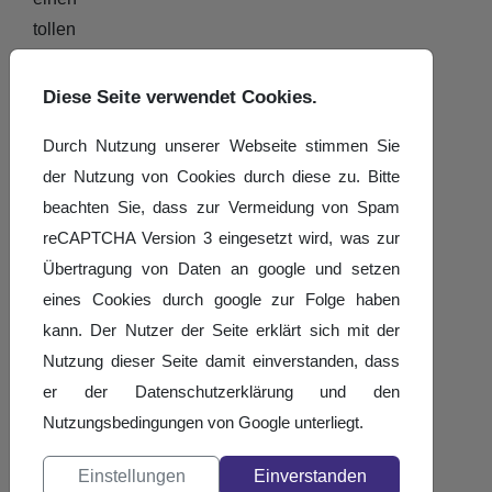
tollen
Veranstaltungstag
mit
Diese Seite verwendet Cookies.
euch,
Durch Nutzung unserer Webseite stimmen Sie
euren
der Nutzung von Cookies durch diese zu. Bitte
Freunden
beachten Sie, dass zur Vermeidung von Spam
und
reCAPTCHA Version 3 eingesetzt wird, was zur
Familien
Übertragung von Daten an google und setzen
sowie
eines Cookies durch google zur Folge haben
allen
kann. Der Nutzer der Seite erklärt sich mit der
Tanzsportbegeisterten!
Nutzung dieser Seite damit einverstanden, dass
Der
er der Datenschutzerklärung und den
SLT
Nutzungsbedingungen von Google unterliegt.
Sportwart
Einstellungen
Einverstanden