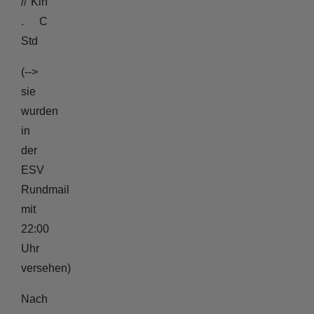
// Kin
. C
Std
(-->
sie
wurden
in
der
ESV
Rundmail
mit
22:00
Uhr
versehen)
Nach