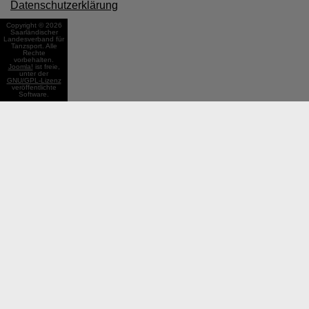
Datenschutzerklärung
Copyright © 2026
Saarländischer
Landesverband für
Tanzsport. Alle
Rechte
vorbehalten.
Joomla!
ist freie,
unter der
GNU/GPL-Lizenz
veröffentlichte
Software.