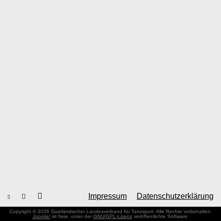
Impressum
Datenschutzerklärung
Copyright © 2026 Saarländischer Landesverband für Tanzsport. Alle Rechte vorbehalten.
Joomla!
ist freie, unter der
GNU/GPL-Lizenz
veröffentlichte Software.