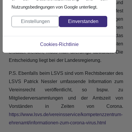
krise.html
), dort ist auch das Meldesystem und
Nutzungsbedingungen von Google unterliegt.
Fragen&Antworten verlinkt. Wenn Sie bspw. eine fest
eingeplante Veranstaltung mit Kosten absagen
Einstellungen
Einverstanden
müssen oder Corona-bedingt einen
Mitgliederrückgang verzeichnen bzw. erwarten, ist das
durchaus ansetzbar. In welchem Umfang Kosten
Cookies-Richtlinie
erstattet werden, muss man allerdings abwarten. Die
Entscheidung liegt bei der Landesregierung.
P.S. Ebenfalls beim LSVS sind vom Rechtsberater des
LSVS Patrick Nessler umfassende Information zum
Vereinsrecht veröffentlicht, so bspw. zu
Mitgliederversammlungen und der Amtszeit von
Vorständen in Zeiten von Corona.
https://www.lsvs.de/vereinsservice/kompetenzzentrum-
ehrenamt/informationen-zum-corona-virus.html