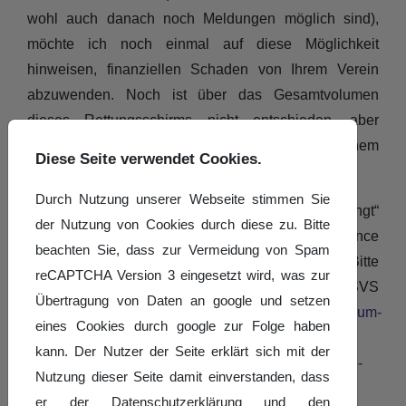
wohl auch danach noch Meldungen möglich sind),
möchte ich noch einmal auf diese Möglichkeit
hinweisen, finanziellen Schaden von Ihrem Verein
abzuwenden. Noch ist über das Gesamtvolumen
dieses Rettungsschirms nicht entschieden, aber
bislang gibt es schon ca. 200 Meldungen in einem
Diese Seite verwendet Cookies.
Volumen von knapp 10 Mio €.
Durch Nutzung unserer Webseite stimmen Sie
Wenn Sie bis Ende des Jahres „Corona-bedingt“
der Nutzung von Cookies durch diese zu. Bitte
finanzielle Einbußen erwarten, sollten Sie die Chance
beachten Sie, dass zur Vermeidung von Spam
nicht verpassen, hierbei zu partizipieren. Bitte
reCAPTCHA Version 3 eingesetzt wird, was zur
informieren Sie sich auf den Seiten des LSVS
Übertragung von Daten an google und setzen
(
https://www.lsvs.de/vereinsservice/kompetenzzentrum-
eines Cookies durch google zur Folge haben
ehrenamt/informationen-zum-corona-
kann. Der Nutzer der Seite erklärt sich mit der
virus/meldesystem-fuer-fachverbaende-und-vereine-
Nutzung dieser Seite damit einverstanden, dass
meldung-finanzieller-schaeden-in-der-corona-
er der Datenschutzerklärung und den