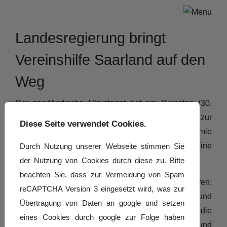
Landesregierung bringt
Vereinshilfe Saarland auf den
Weg
Der saarländische Ministerrat hat am Dienstag (30.
Juni 2020) die Richtlinie der Landesregierung zur
Diese Seite verwendet Cookies.
Unterstützung der durch die Corona-Pandemie
betroffenen gemeinnützig anerkannten Vereine
Durch Nutzung unserer Webseite stimmen Sie
verabschiedet.
der Nutzung von Cookies durch diese zu. Bitte
beachten Sie, dass zur Vermeidung von Spam
Das Programm trägt den Titel „Vereint helfen:
reCAPTCHA Version 3 eingesetzt wird, was zur
Vereinshilfe Saarland“, es sieht schnelle und
Übertragung von Daten an google und setzen
unbürokratische Unterstützung vor und soll so die
eines Cookies durch google zur Folge haben
Förderlücken der bisherigen Corona-Hilfen von Bund