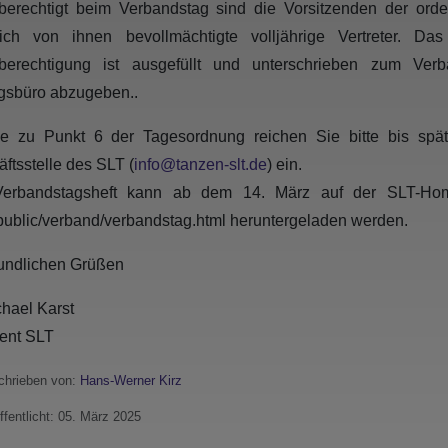
erechtigt beim Verbandstag sind die Vorsitzenden der orden
ftlich von ihnen bevollmächtigte volljährige Vertreter. D
berechtigung ist ausgefüllt und unterschrieben zum Ver
gsbüro abzugeben..
ge zu Punkt 6 der Tagesordnung reichen Sie bitte bis sp
ftsstelle des SLT (
info@tanzen-slt.de
) ein.
erbandstagsheft kann ab dem 14. März auf der SLT-Home
/public/verband/verbandstag.html heruntergeladen werden.
eundlichen Grüßen
chael Karst
ent SLT
hrieben von:
Hans-Werner Kirz
ffentlicht: 05. März 2025