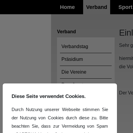
Home
Verband
Sport
Ein
Verband
Sehr 
Verbandstag
hiermi
Präsidium
die Vo
Die Vereine
Beauftragte
Der Ve
Diese Seite verwendet Cookies.
Ehrenmitglieder
Durch Nutzung unserer Webseite stimmen Sie
Geschäftsstelle
der Nutzung von Cookies durch diese zu. Bitte
Verbands-Chronik
beachten Sie, dass zur Vermeidung von Spam