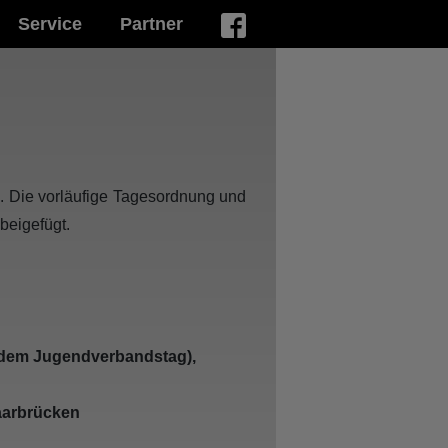
Service
Partner
n. Die vorläufige Tagesordnung und
beigefügt.
h dem Jugendverbandstag),
aarbrücken