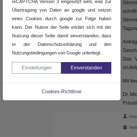
reCAPTCHA Version 3 eingesetzt wird, was zur
Stimmb
Übertragung von Daten an google und setzen
schri
eines Cookies durch google zur Folge haben
Stimm
kann. Der Nutzer der Seite erklärt sich mit der
Tagun
Nutzung dieser Seite damit einverstanden, dass
Anträ
er der Datenschutzerklärung und den
Geschä
Nutzungsbedingungen von Google unterliegt.
Das V
slt.de
Einstellungen
Einverstanden
Mit fr
Cookies-Richtlinie
Dr. Mi
Präsid
Details
Gesc
Verö