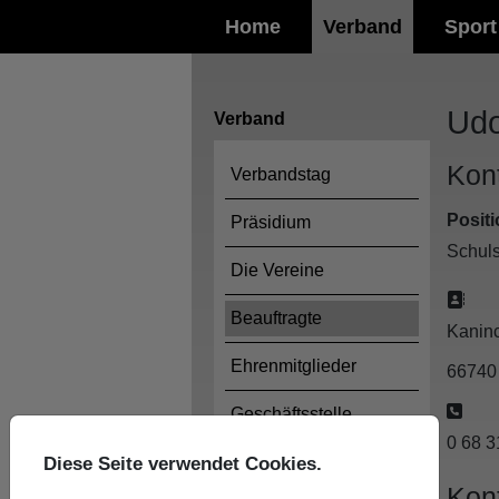
Home
Verband
Sport
Udo
Verband
Kon
Verbandstag
Positi
Präsidium
Schuls
Die Vereine
Adr
Beauftragte
Kanin
Ehrenmitglieder
6674
Tele
Geschäftsstelle
0 68 3
Verbands-Chronik
Diese Seite verwendet Cookies.
Kon