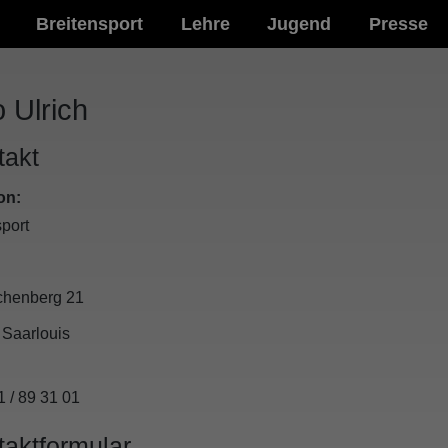
Breitensport
Lehre
Jugend
Presse
 Ulrich
takt
on:
port
esse
chenberg 21
0
Saarlouis
fon
1 / 89 31 01
taktformular