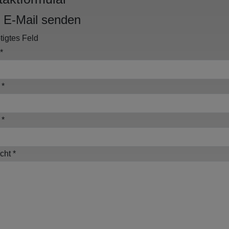
 E-Mail senden
igtes Feld
*
*
*
cht
*