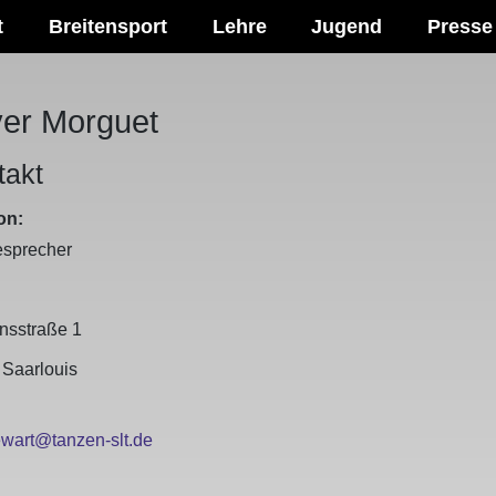
t
Breitensport
Lehre
Jugend
Presse
ver Morguet
takt
on:
esprecher
sse
nsstraße 1
0
Saarlouis
il
wart@tanzen-slt.de
fon