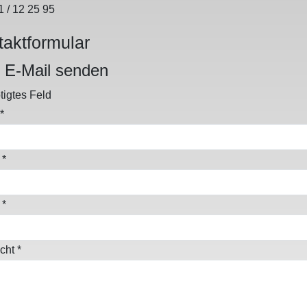
1 / 12 25 95
taktformular
 E-Mail senden
igtes Feld
*
*
*
cht
*