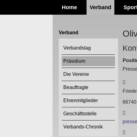
Home
Verband
Spor
Oli
Verband
Kon
Verbandstag
Positi
Präsidium
Press
Die Vereine
Adre
Beauftragte
Friede
Ehrenmitglieder
6674
E-Ma
Geschäftsstelle
presse
Verbands-Chronik
Tele