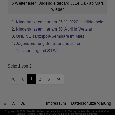
Weiterlesen: Jugendleitercard JuLeiCa - ab März
wieder
Kindertanzseminar am 26.11.2022 in Hildesheim
Kindertanzseminar am 30. April in Wetzlar
ONLINE Tanzsport-Seminare im März
Jugendordnung der Saarländischen
Tanzsportjugend STSJ
Seite 1 von 2
1
2
Impressum
Datenschutzerklärung
Copyright © 2026 Saarländischer Landesverband für Tanzsport. Alle Rechte vorbehalten.
Joomla!
ist freie, unter der
GNU/GPL-Lizenz
veröffentlichte Software.