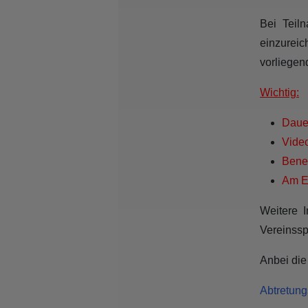
Bei Teil
einzurei
vorliegen
Wichtig:
Dauer
Vide
Bene
Am E
Weitere I
Vereinssp
Anbei die
Abtretung