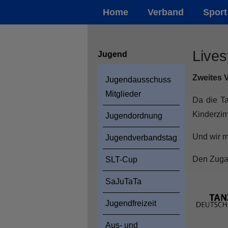
Home
Verband
Sport
Lives
Jugend
Zweites 
Jugendausschuss
Mitglieder
Da die T
Kinderzim
Jugendordnung
Und wir m
Jugendverbandstag
Den Zugan
SLT-Cup
SaJuTaTa
Jugendfreizeit
Aus- und