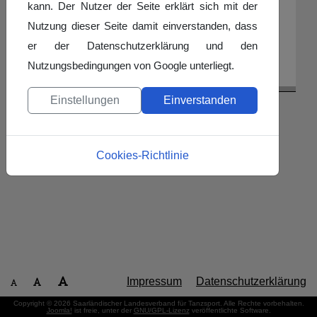
kann. Der Nutzer der Seite erklärt sich mit der
Nutzung dieser Seite damit einverstanden, dass
Telefon: 0 68 41 / 8 17 59 00
er der Datenschutzerklärung und den
Jugendschutzbeauftragte
Nutzungsbedingungen von Google unterliegt.
jugendwart@tanzen-slt.de
Einstellungen
Einverstanden
Cookies-Richtlinie
Impressum
Datenschutzerklärung
Copyright © 2026 Saarländischer Landesverband für Tanzsport. Alle Rechte vorbehalten.
Joomla!
ist freie, unter der
GNU/GPL-Lizenz
veröffentlichte Software.