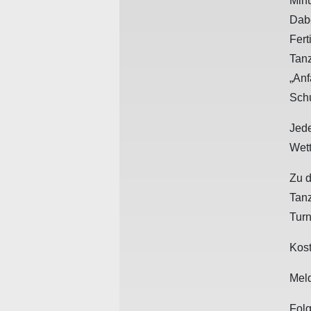
Min
Dabe
Fer
Tan
„An
Schu
Jed
Wet
Zu d
Tan
Turn
Kost
Meld
Folg