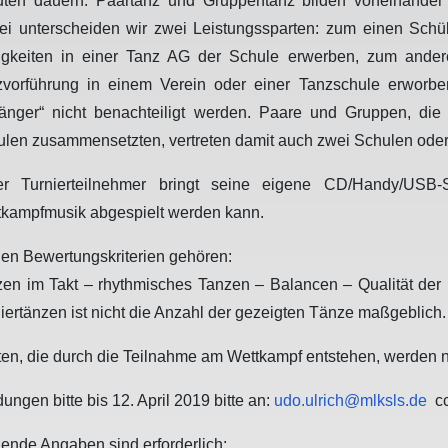
uten dauern. Paartanz und Gruppentanz bilden voneinander
i unterscheiden wir zwei Leistungssparten: zum einen Schüler
tigkeiten in einer Tanz AG der Schule erwerben, zum ander
zvorführung in einem Verein oder einer Tanzschule erworbe
fänger“ nicht benachteiligt werden. Paare und Gruppen, die
len zusammensetzten, vertreten damit auch zwei Schulen oder
er Turnierteilnehmer bringt seine eigene CD/Handy/USB-St
tkampfmusik abgespielt werden kann.
en Bewertungskriterien gehören:
zen im Takt – rhythmisches Tanzen – Balancen – Qualität de
iertänzen ist nicht die Anzahl der gezeigten Tänze maßgeblich. 
en, die durch die Teilnahme am Wettkampf entstehen, werden nic
ungen bitte bis 12. April 2019 bitte an:
udo.ulrich@mlksls.de
c
ende Angaben sind erforderlich: