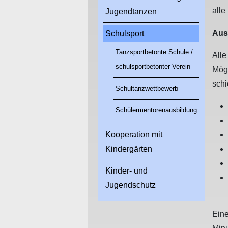
alle
Jugendtanzen
Aus
Schulsport
Tanzsportbetonte Schule /
All
schulsportbetonter Verein
Mögl
schi
Schultanzwettbewerb
Schülermentorenausbildung
Kooperation mit
Kindergärten
Kinder- und
Jugendschutz
Eine