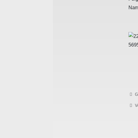
Name
Detai
Ge
V