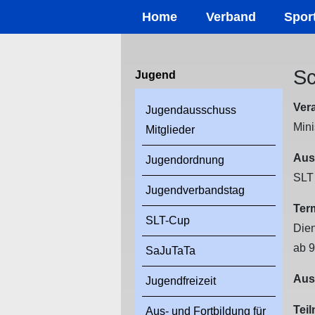
Home
Verband
Spor
Sc
Jugend
Vera
Jugendausschuss
Mini
Mitglieder
Ausr
Jugendordnung
SLT
Jugendverbandstag
Ter
SLT-Cup
Die
ab 9
SaJuTaTa
Aus
Jugendfreizeit
Tei
Aus- und Fortbildung für