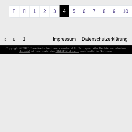
4
1
2
3
5
6
7
8
9
10
Impressum
Datenschutzerklärung
Copyright © 2026 Saarländischer Landesverband für Tanzsport. Alle Rechte vorbehalten.
Joomla!
ist freie, unter der
GNU/GPL-Lizenz
veröffentlichte Software.