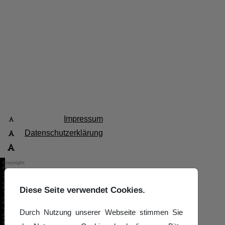
Impressum
Datenschutzerklärung
Copyright
©
2026
Saarländischer
Landesverband
für
Diese Seite verwendet Cookies.
Tanzsport.
Alle
Rechte
vorbehalten.
Durch Nutzung unserer Webseite stimmen Sie
Joomla!
ist
freie,