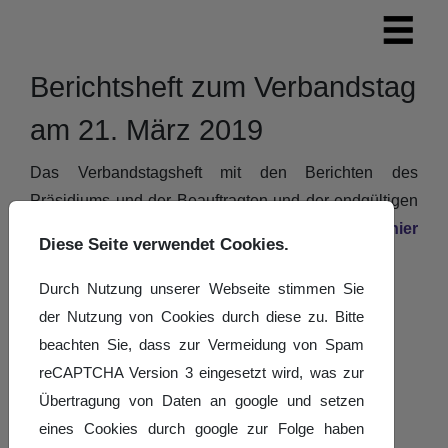
Berichtsheft zum Verbandstag
am 21. März 2019
Das Verbandstagsheft mit den Berichten des
Präsidiums und der Beauftragten und der endgültigen
Tagesordnung ist online und kann
hier
Diese Seite verwendet Cookies.
heruntergeladen werden.
Durch Nutzung unserer Webseite stimmen Sie
Details
Geschrieben von:
Hans-Werner Kirz
der Nutzung von Cookies durch diese zu. Bitte
Veröffentlicht: 15. März 2019
beachten Sie, dass zur Vermeidung von Spam
reCAPTCHA Version 3 eingesetzt wird, was zur
Übertragung von Daten an google und setzen
eines Cookies durch google zur Folge haben