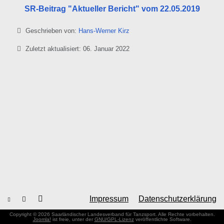
SR-Beitrag "Aktueller Bericht" vom 22.05.2019
Details
Geschrieben von:
Hans-Werner Kirz
Zuletzt aktualisiert: 06. Januar 2022
Impressum
Datenschutzerklärung
Copyright © 2026 Saarländischer Landesverband für Tanzsport. Alle Rechte vorbehalten.
Joomla!
ist freie, unter der
GNU/GPL-Lizenz
veröffentlichte Software.