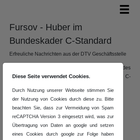
Fursov - Huber im
Bundeskader C-Standard
Erfreuliche Nachrichten aus der DTV Geschäftsstelle
Artyom Fursov – Anastasia Huber (TSA Fortuna des
Diese Seite verwendet Cookies.
ATSV Saarbrücken) sind in den Bundeskader C-
Standard berufen worden
Durch Nutzung unserer Webseite stimmen Sie
der Nutzung von Cookies durch diese zu. Bitte
beachten Sie, dass zur Vermeidung von Spam
Details
Geschrieben von:
Cathrin A. Lang
reCAPTCHA Version 3 eingesetzt wird, was zur
Veröffentlicht: 01. März 2021
Übertragung von Daten an google und setzen
eines Cookies durch google zur Folge haben